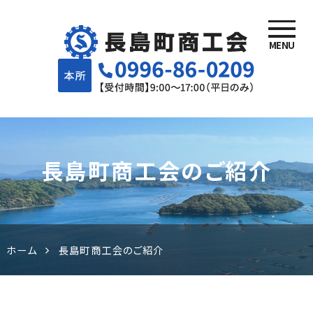
MENU
長島町商
工会 | 鹿
児島県長
長島町商工会のご紹介
島町でが
んばる事
業者様を
ホーム
長島町商工会のご紹介
応援しま