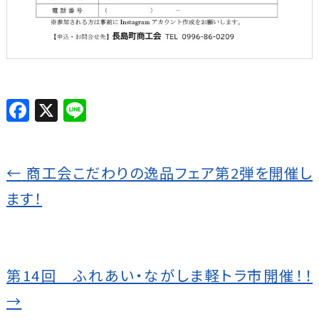
F
X
Li
a
n
c
e
←
商工会こだわりの逸品フェア第2弾を開催し
e
b
ます！
o
o
k
第14回 ふれあい・ながしま軽トラ市開催！！
→