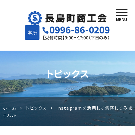
MENU
長島町商
工会 | 鹿
児島県長
トピックス
島町でが
んばる事
業者様を
ホーム
トピックス
Instagramを活用して集客してみま
せんか
応援しま