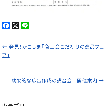
F
X
Li
a
n
c
e
←
発見！かごしま「商工会こだわりの逸品フェ
e
b
ア」
o
o
k
効果的な広告作成の講習会 開催案内
→
カテゴリー