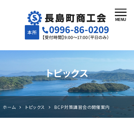
MENU
長島町商
工会 | 鹿
児島県長
トピックス
島町でが
んばる事
業者様を
ホーム
トピックス
BCP対策講習会の開催案内
応援しま