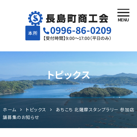
MENU
長島町商
工会 | 鹿
児島県長
トピックス
島町でが
んばる事
業者様を
ホーム
トピックス
あちこち 北薩摩スタンプラリー 参加店
舗募集のお知らせ
応援しま