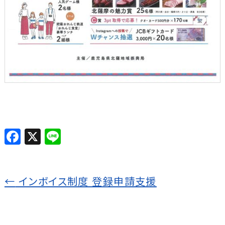
F
X
Li
a
n
c
e
←
インボイス制度 登録申請支援
e
b
o